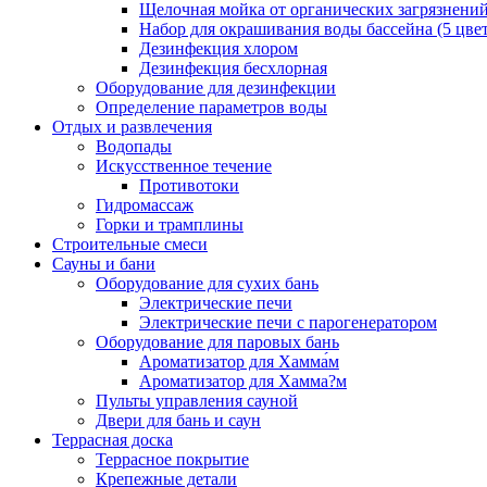
Щелочная мойка от органических загрязнени
Набор для окрашивания воды бассейна (5 цве
Дезинфекция хлором
Дезинфекция бесхлорная
Оборудование для дезинфекции
Определение параметров воды
Отдых и развлечения
Водопады
Искусственное течение
Противотоки
Гидромассаж
Горки и трамплины
Строительные смеси
Сауны и бани
Оборудование для сухих бань
Электрические печи
Электрические печи с парогенератором
Оборудование для паровых бань
Ароматизатор для Хамма́м
Ароматизатор для Хамма?м
Пульты управления сауной
Двери для бань и саун
Террасная доска
Террасное покрытие
Крепежные детали