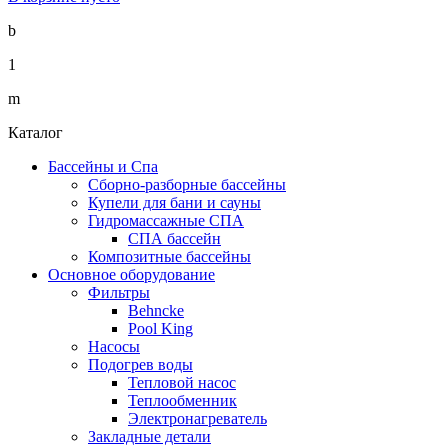
b
1
m
Каталог
Бассейны и Спа
Сборно-разборные бассейны
Купели для бани и сауны
Гидромассажные СПА
СПА бассейн
Композитные бассейны
Основное оборудование
Фильтры
Behncke
Pool King
Насосы
Подогрев воды
Тепловой насос
Теплообменник
Электронагреватель
Закладные детали