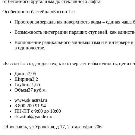
от бетонного брутализма до стеклянного лофта.
Особенности бассейна «Бассон L
»:
Просторная зеркальная поверхность воды
– единая чаша 
Возможность интеграции парящих ступеней
, как единст
Воплощение радикального минимализма
и в интерьере и
в одиночестве.
«Бассон L» создан для тех, кто отвергает избыточность, цени
Длина
7,95
Ширина
3,2
Глубина
1,65
Объем
37 куб.м.
www.sk-astral.ru
8 800 200 91 94
ПН-ПТ с 9:00 до 18:00
sk-astral@yandex.ru
г.
Ярославль
,
ул.Урочская, д.17, 2 этаж, офис 206