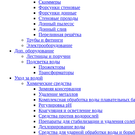
Скиммеры
Форсунки стеновые
Форсунки донные
Стеновые проходы
Донный пылесос
Донный слив
Переливная решётка
Трубы и фитинги
Электрооборудование
Доп. оборудование
Лестницы и поручни
Подсветка воды
Прожекторы
Трансформаторы
Уход за водой
Химические средства
Зимняя консервация
Удаление металлов
Комплексная обработка воды плавательных б
Регулировка рH
Коагуляция и осветление воды
Средства против водорослей
Препараты для стабилизации и удаления соле
Дехлорирование воды
Средства для ударной обработки воды и борь