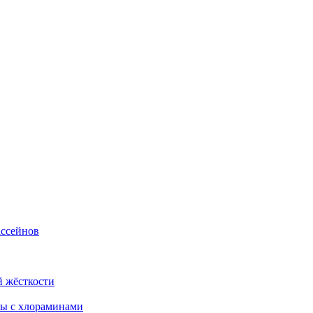
ассейнов
й жёсткости
бы с хлораминами