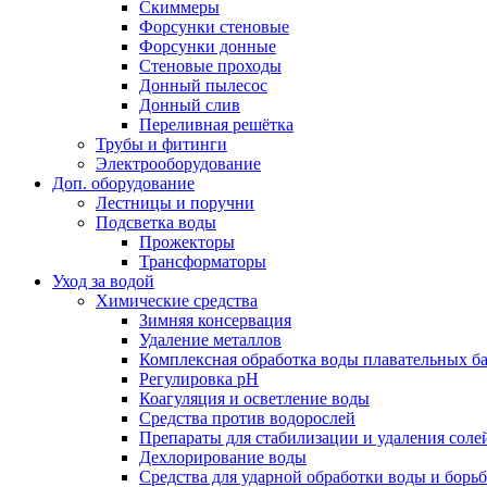
Скиммеры
Форсунки стеновые
Форсунки донные
Стеновые проходы
Донный пылесос
Донный слив
Переливная решётка
Трубы и фитинги
Электрооборудование
Доп. оборудование
Лестницы и поручни
Подсветка воды
Прожекторы
Трансформаторы
Уход за водой
Химические средства
Зимняя консервация
Удаление металлов
Комплексная обработка воды плавательных б
Регулировка рH
Коагуляция и осветление воды
Средства против водорослей
Препараты для стабилизации и удаления соле
Дехлорирование воды
Средства для ударной обработки воды и борь