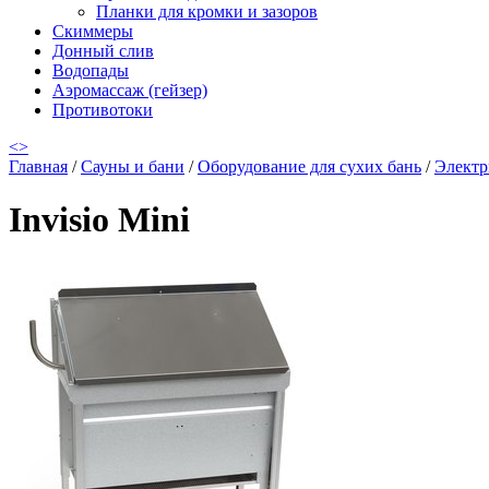
Планки для кромки и зазоров
Скиммеры
Донный слив
Водопады
Аэромассаж (гейзер)
Противотоки
<
>
Главная
/
Сауны и бани
/
Оборудование для сухих бань
/
Электр
Invisio Mini