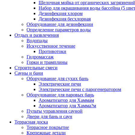
Щелочная мойка от органических загрязнени
Набор для окрашивания воды бассейна (5 цве
Дезинфекция хлором
Дезинфекция бесхлорная
Оборудование для дезинфекции
Определение параметров воды
Отдых и развлечения
Водопады
Искусственное течение
Противотоки
Гидромассаж
Горки и трамплины
Строительные смеси
Сауны и бани
Оборудование для сухих бань
Электрические печи
Электрические печи с парогенератором
Оборудование для паровых бань
Ароматизатор для Хамма́м
Ароматизатор для Хамма?м
Пульты управления сауной
Двери для бань и саун
Террасная доска
Террасное покрытие
Крепежные детали