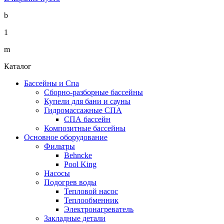
b
1
m
Каталог
Бассейны и Спа
Сборно-разборные бассейны
Купели для бани и сауны
Гидромассажные СПА
СПА бассейн
Композитные бассейны
Основное оборудование
Фильтры
Behncke
Pool King
Насосы
Подогрев воды
Тепловой насос
Теплообменник
Электронагреватель
Закладные детали