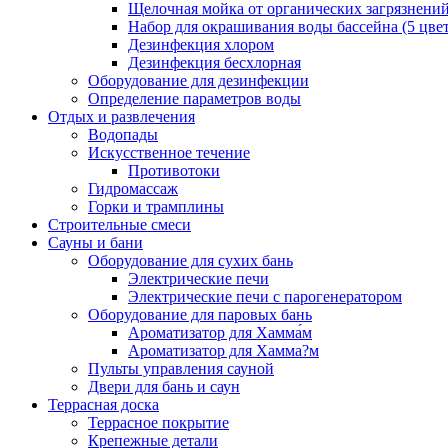
Щелочная мойка от органических загрязнени
Набор для окрашивания воды бассейна (5 цве
Дезинфекция хлором
Дезинфекция бесхлорная
Оборудование для дезинфекции
Определение параметров воды
Отдых и развлечения
Водопады
Искусственное течение
Противотоки
Гидромассаж
Горки и трамплины
Строительные смеси
Сауны и бани
Оборудование для сухих бань
Электрические печи
Электрические печи с парогенератором
Оборудование для паровых бань
Ароматизатор для Хамма́м
Ароматизатор для Хамма?м
Пульты управления сауной
Двери для бань и саун
Террасная доска
Террасное покрытие
Крепежные детали