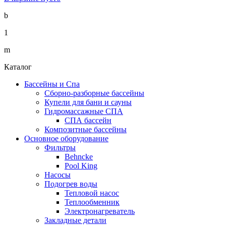
b
1
m
Каталог
Бассейны и Спа
Сборно-разборные бассейны
Купели для бани и сауны
Гидромассажные СПА
СПА бассейн
Композитные бассейны
Основное оборудование
Фильтры
Behncke
Pool King
Насосы
Подогрев воды
Тепловой насос
Теплообменник
Электронагреватель
Закладные детали