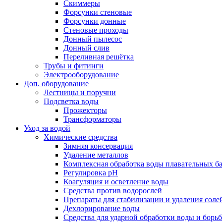
Скиммеры
Форсунки стеновые
Форсунки донные
Стеновые проходы
Донный пылесос
Донный слив
Переливная решётка
Трубы и фитинги
Электрооборудование
Доп. оборудование
Лестницы и поручни
Подсветка воды
Прожекторы
Трансформаторы
Уход за водой
Химические средства
Зимняя консервация
Удаление металлов
Комплексная обработка воды плавательных б
Регулировка рH
Коагуляция и осветление воды
Средства против водорослей
Препараты для стабилизации и удаления соле
Дехлорирование воды
Средства для ударной обработки воды и борь