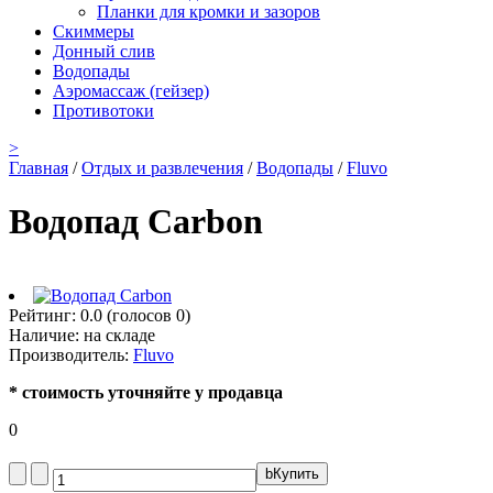
Планки для кромки и зазоров
Скиммеры
Донный слив
Водопады
Аэромассаж (гейзер)
Противотоки
>
Главная
/
Отдых и развлечения
/
Водопады
/
Fluvo
Водопад Carbon
Рейтинг:
0.0
(голосов
0
)
Наличие:
на складе
Производитель:
Fluvo
* стоимость уточняйте у продавца
0
b
Купить