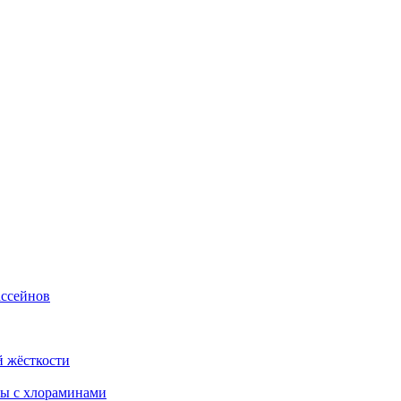
ассейнов
й жёсткости
бы с хлораминами