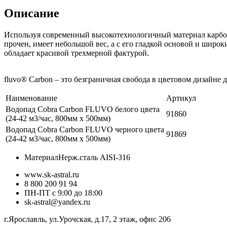
Описание
Используя современный высокотехнологичный материал карбон,
прочен, имеет небольшой вес, а с его гладкой основой и широ
обладает красивой трехмерной фактурой.
fluvo® Carbon – это безграничная свобода в цветовом дизайне
Наименование
Артикул
Водопад Cobra Carbon FLUVO белого цвета
91860
(24-42 м3/час, 800мм х 500мм)
Водопад Cobra Carbon FLUVO черного цвета
91869
(24-42 м3/час, 800мм х 500мм)
Материал
Нерж.сталь AISI-316
www.sk-astral.ru
8 800 200 91 94
ПН-ПТ с 9:00 до 18:00
sk-astral@yandex.ru
г.
Ярославль
,
ул.Урочская, д.17, 2 этаж, офис 206