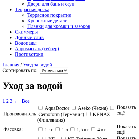
Двери для бань и саун
Террасная доска
Террасное покрытие
Крепежные детали
Планки для кромки и зазоров
Скиммеры
Донный слив
Водопады
Аэромассаж (гейзер)
Противотоки
Главная
/
Уход за водой
Сортировать по:
Уход за водой
1
2
3
←
Все
Показать
AquaDoctor
Aseko (Чехия)
ещё
Производитель
Cemoform (Германия)
KENAZ
(Финляндия)
Показать
Фасовка:
1 кг
1 л
1,5 кг
4 кг
ещё
Показать