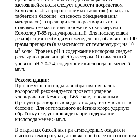
застоявшейся воды следует провести посредством
Кемохлор-T-быстрорастворимых таблеток (не кидать
таблетки в бассейн - опасность обесцвечивания
материалов), а предварительно растворить их в
отдельной ёмкости или положить в скиммер, или
Кемохлор T-65 гранулированный. Для последующей
дезинфекции необходимо еженедельно добавлять по 100
грамм препарата (в зависимости от температуры) на 10
3
м
воды. Уровень рН и содержание кислорода следует
регулярно проверять pH/O
тестером. Оптимальный
2
уровень pH 7,0-7,4; содержание кислорода не менее 5
мг/л.
Рекомендации:
При помутнении воды или образования налёта
водорослей рекомендуется провести ударное
хлорирование Кемохлор T-65 гранулированным
(Гранулят растворить в ведре с водой, потом вылить в
бассейн). Для оптимального действия хлора ударную
обработку следует проводить при содержании
кислорода менее 5 мг/л.
В открытых бассейнах при атмосферных осадках и
высоких температурах, а так же при более интенсивном