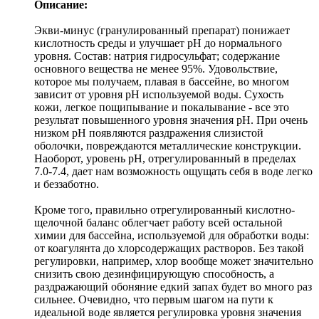
Описание:
Экви-минус (гранулированный препарат) понижает
кислотность среды и улучшает pH до нормального
уровня. Состав: натрия гидросульфат; содержание
основного вещества не менее 95%. Удовольствие,
которое мы получаем, плавая в бассейне, во многом
зависит от уровня рН используемой воды. Сухость
кожи, легкое пощипывание и покалывание - все это
результат повышенного уровня значения рН. При очень
низком рН появляются раздражения слизистой
оболочки, повреждаются металлические конструкции.
Наоборот, уровень рН, отрегулированный в пределах
7.0-7.4, дает нам возможность ощущать себя в воде легко
и беззаботно.
Кроме того, правильно отрегулированный кислотно-
щелочной баланс облегчает работу всей остальной
химии для бассейна, используемой для обработки воды:
от коагулянта до хлорсодержащих растворов. Без такой
регулировки, например, хлор вообще может значительно
снизить свою дезинфицирующую способность, а
раздражающий обоняние едкий запах будет во много раз
сильнее. Очевидно, что первым шагом на пути к
идеальной воде является регулировка уровня значения