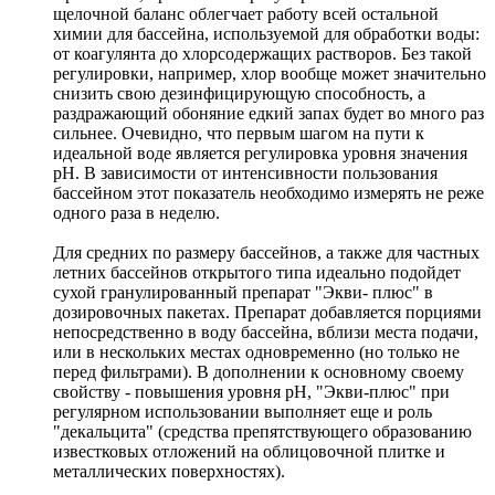
щелочной баланс облегчает работу всей остальной
химии для бассейна, используемой для обработки воды:
от коагулянта до хлорсодержащих растворов. Без такой
регулировки, например, хлор вообще может значительно
снизить свою дезинфицирующую способность, а
раздражающий обоняние едкий запах будет во много раз
сильнее. Очевидно, что первым шагом на пути к
идеальной воде является регулировка уровня значения
рН. В зависимости от интенсивности пользования
бассейном этот показатель необходимо измерять не реже
одного раза в неделю.
Для средних по размеру бассейнов, а также для частных
летних бассейнов открытого типа идеально подойдет
сухой гранулированный препарат "Экви- плюс" в
дозировочных пакетах. Препарат добавляется порциями
непосредственно в воду бассейна, вблизи места подачи,
или в нескольких местах одновременно (но только не
перед фильтрами). В дополнении к основному своему
свойству - повышения уровня рН, "Экви-плюс" при
регулярном использовании выполняет еще и роль
"декальцита" (средства препятствующего образованию
известковых отложений на облицовочной плитке и
металлических поверхностях).