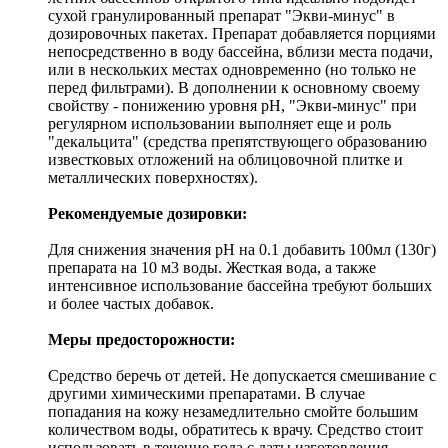
сухой гранулированный препарат "Экви-минус" в
дозировочных пакетах. Препарат добавляется порциями
непосредственно в воду бассейна, вблизи места подачи,
или в нескольких местах одновременно (но только не
перед фильтрами). В дополнении к основному своему
свойству - понижению уровня рН, "Экви-минус" при
регулярном использовании выполняет еще и роль
"декальцита" (средства препятствующего образованию
известковых отложений на облицовочной плитке и
металлических поверхностях).
Рекомендуемые дозировки:
Для снижения значения рН на 0.1 добавить 100мл (130г)
препарата на 10 м3 воды. Жесткая вода, а также
интенсивное использование бассейна требуют больших
и более частых добавок.
Меры предосторожности:
Средство беречь от детей. Не допускается смешивание с
другими химическими препаратами. В случае
попадания на кожу незамедлительно смойте большим
количеством воды, обратитесь к врачу. Средство стоит
использовать в течение года с даты изготовления.