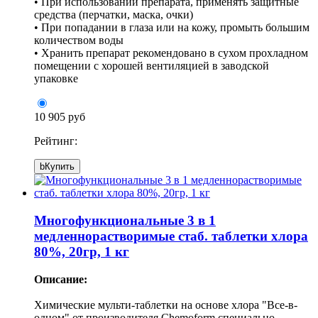
• При использовании препарата, применять защитные
средства (перчатки, маска, очки)
• При попадании в глаза или на кожу, промыть большим
количеством воды
• Хранить препарат рекомендовано в сухом прохладном
помещении с хорошей вентиляцией в заводской
упаковке
10 905 руб
Рейтинг:
b
Купить
Многофункциональные 3 в 1
медленнорастворимые стаб. таблетки хлора
80%, 20гр, 1 кг
Описание:
Химические мульти-таблетки на основе хлора "Все-в-
одном" от производителя Chemoform специально