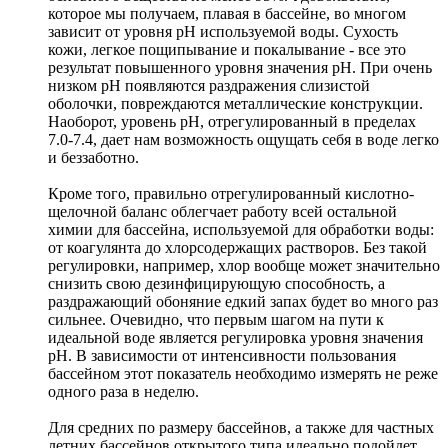
которое мы получаем, плавая в бассейне, во многом
зависит от уровня рН используемой воды. Сухость
кожи, легкое пощипывание и покалывание - все это
результат повышенного уровня значения рН. При очень
низком рН появляются раздражения слизистой
оболочки, повреждаются металлические конструкции.
Наоборот, уровень рН, отрегулированный в пределах
7.0-7.4, дает нам возможность ощущать себя в воде легко
и беззаботно.
Кроме того, правильно отрегулированный кислотно-
щелочной баланс облегчает работу всей остальной
химии для бассейна, используемой для обработки воды:
от коагулянта до хлорсодержащих растворов. Без такой
регулировки, например, хлор вообще может значительно
снизить свою дезинфицирующую способность, а
раздражающий обоняние едкий запах будет во много раз
сильнее. Очевидно, что первым шагом на пути к
идеальной воде является регулировка уровня значения
рН. В зависимости от интенсивности пользования
бассейном этот показатель необходимо измерять не реже
одного раза в неделю.
Для средних по размеру бассейнов, а также для частных
летних бассейнов открытого типа идеально подойдет