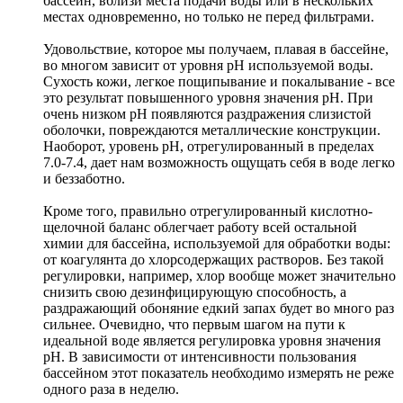
бассейн, вблизи места подачи воды или в нескольких
местах одновременно, но только не перед фильтрами.
Удовольствие, которое мы получаем, плавая в бассейне,
во многом зависит от уровня рН используемой воды.
Сухость кожи, легкое пощипывание и покалывание - все
это результат повышенного уровня значения рН. При
очень низком рН появляются раздражения слизистой
оболочки, повреждаются металлические конструкции.
Наоборот, уровень рН, отрегулированный в пределах
7.0-7.4, дает нам возможность ощущать себя в воде легко
и беззаботно.
Кроме того, правильно отрегулированный кислотно-
щелочной баланс облегчает работу всей остальной
химии для бассейна, используемой для обработки воды:
от коагулянта до хлорсодержащих растворов. Без такой
регулировки, например, хлор вообще может значительно
снизить свою дезинфицирующую способность, а
раздражающий обоняние едкий запах будет во много раз
сильнее. Очевидно, что первым шагом на пути к
идеальной воде является регулировка уровня значения
рН. В зависимости от интенсивности пользования
бассейном этот показатель необходимо измерять не реже
одного раза в неделю.