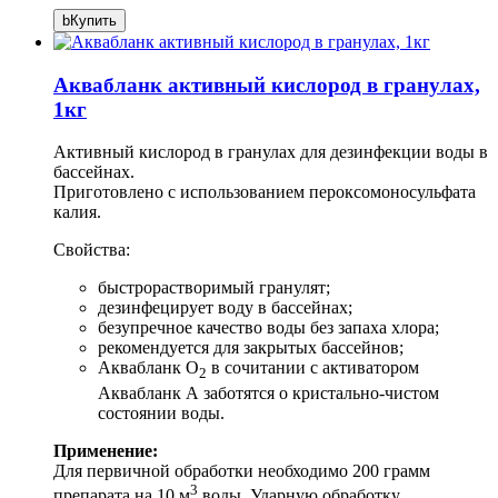
b
Купить
Аквабланк активный кислород в гранулах,
1кг
Активный кислород в гранулах для дезинфекции воды в
бассейнах.
Приготовлено с использованием пероксомоносульфата
калия.
Свойства:
быстрорастворимый гранулят;
дезинфецирует воду в бассейнах;
безупречное качество воды без запаха хлора;
рекомендуется для закрытых бассейнов;
Аквабланк О
в сочитании с активатором
2
Аквабланк А заботятся о кристально-чистом
состоянии воды.
Применение:
Для первичной обработки необходимо 200 грамм
3
препарата на 10 м
воды. Ударную обработку