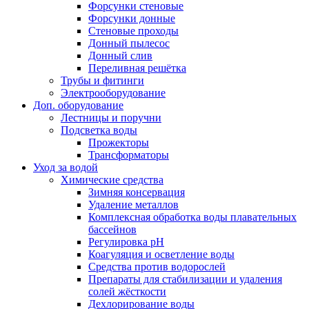
Форсунки стеновые
Форсунки донные
Стеновые проходы
Донный пылесос
Донный слив
Переливная решётка
Трубы и фитинги
Электрооборудование
Доп. оборудование
Лестницы и поручни
Подсветка воды
Прожекторы
Трансформаторы
Уход за водой
Химические средства
Зимняя консервация
Удаление металлов
Комплексная обработка воды плавательных
бассейнов
Регулировка рH
Коагуляция и осветление воды
Средства против водорослей
Препараты для стабилизации и удаления
солей жёсткости
Дехлорирование воды