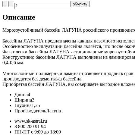
b
Купить
Описание
Морозоустойчивый бассейн ЛАГУНА российского производителя 
Бассейны ЛАГУНА предназначены как для наземного исполнени
Особенностью эксплуатации бассейна является, что после оконч
Фактически бассейны ЛАГУНА - стационарные морозоустойчив
Конструктивно бассейны ЛАГУНА выполнены из ламинированно
0,4-0,6 мм.
Многослойный полимерный ламинат позволяет продлить срок экс
производится без демонтажа бассейна.
Приобретая бассейн ЛАГУНА, вы совершаете выгодное вложен
Длина
4
Ширина
3
Глубина
1,25
Производитель
Лагуна
www.sk-astral.ru
8 800 200 91 94
ПН-ПТ с 9:00 до 18:00