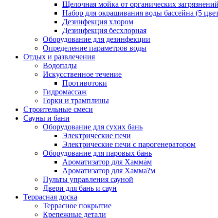
Щелочная мойка от органических загрязнени
Набор для окрашивания воды бассейна (5 цве
Дезинфекция хлором
Дезинфекция бесхлорная
Оборудование для дезинфекции
Определение параметров воды
Отдых и развлечения
Водопады
Искусственное течение
Противотоки
Гидромассаж
Горки и трамплины
Строительные смеси
Сауны и бани
Оборудование для сухих бань
Электрические печи
Электрические печи с парогенератором
Оборудование для паровых бань
Ароматизатор для Хамма́м
Ароматизатор для Хамма?м
Пульты управления сауной
Двери для бань и саун
Террасная доска
Террасное покрытие
Крепежные детали