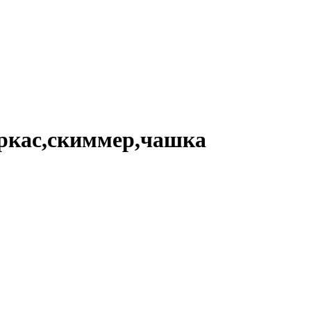
каркас,скиммер,чашка