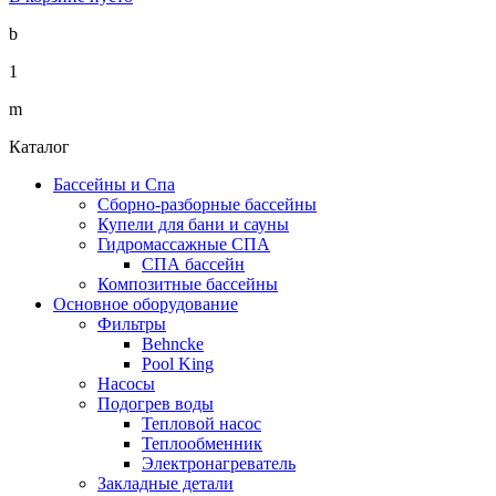
b
1
m
Каталог
Бассейны и Спа
Сборно-разборные бассейны
Купели для бани и сауны
Гидромассажные СПА
СПА бассейн
Композитные бассейны
Основное оборудование
Фильтры
Behncke
Pool King
Насосы
Подогрев воды
Тепловой насос
Теплообменник
Электронагреватель
Закладные детали