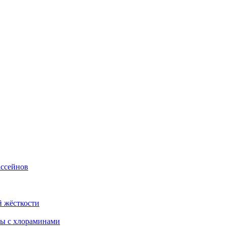
ассейнов
й жёсткости
бы с хлораминами