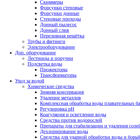
Скиммеры
Форсунки стеновые
Форсунки донные
Стеновые проходы
Донный пылесос
Донный слив
Переливная решётка
Трубы и фитинги
Электрооборудование
Доп. оборудование
Лестницы и поручни
Подсветка воды
Прожекторы
Трансформаторы
Уход за водой
Химические средства
Зимняя консервация
Удаление металлов
Комплексная обработка воды плавательных б
Регулировка рH
Коагуляция и осветление воды
Средства против водорослей
Препараты для стабилизации и удаления соле
Дехлорирование воды
Средства для ударной обработки воды и борь