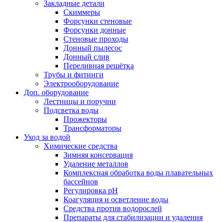
Закладные детали
Скиммеры
Форсунки стеновые
Форсунки донные
Стеновые проходы
Донный пылесос
Донный слив
Переливная решётка
Трубы и фитинги
Электрооборудование
Доп. оборудование
Лестницы и поручни
Подсветка воды
Прожекторы
Трансформаторы
Уход за водой
Химические средства
Зимняя консервация
Удаление металлов
Комплексная обработка воды плавательных
бассейнов
Регулировка рH
Коагуляция и осветление воды
Средства против водорослей
Препараты для стабилизации и удаления