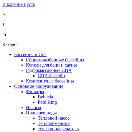
В корзине пусто
b
1
m
Каталог
Бассейны и Спа
Сборно-разборные бассейны
Купели для бани и сауны
Гидромассажные СПА
СПА бассейн
Композитные бассейны
Основное оборудование
Фильтры
Behncke
Pool King
Насосы
Подогрев воды
Тепловой насос
Теплообменник
Электронагреватель