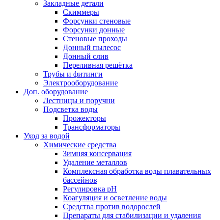
Закладные детали
Скиммеры
Форсунки стеновые
Форсунки донные
Стеновые проходы
Донный пылесос
Донный слив
Переливная решётка
Трубы и фитинги
Электрооборудование
Доп. оборудование
Лестницы и поручни
Подсветка воды
Прожекторы
Трансформаторы
Уход за водой
Химические средства
Зимняя консервация
Удаление металлов
Комплексная обработка воды плавательных
бассейнов
Регулировка рH
Коагуляция и осветление воды
Средства против водорослей
Препараты для стабилизации и удаления