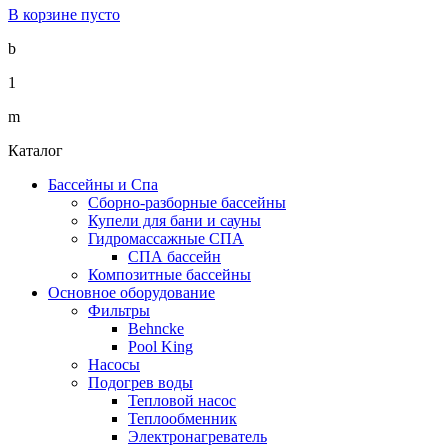
В корзине пусто
b
1
m
Каталог
Бассейны и Спа
Сборно-разборные бассейны
Купели для бани и сауны
Гидромассажные СПА
СПА бассейн
Композитные бассейны
Основное оборудование
Фильтры
Behncke
Pool King
Насосы
Подогрев воды
Тепловой насос
Теплообменник
Электронагреватель