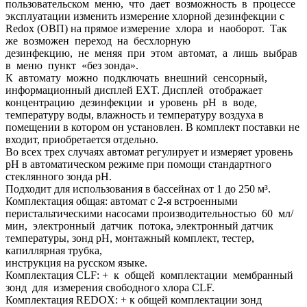
пользовательском меню, что дает возможность в процессе
эксплуатации изменить измерение хлорной дезинфекции с
Redox (ОВП) на прямое измерение хлора и наоборот. Так
же возможен переход на бесхлорную
дезинфекцию, не меняя при этом автомат, а лишь выбрав
в меню пункт «без зонда».
К автомату можно подключать внешний сенсорный,
информационный дисплей EXT. Дисплей отображает
концентрацию дезинфекции и уровень рН в воде,
температуру воды, влажность и температуру воздуха в
помещении в котором он установлен. В комплект поставки не
входит, приобретается отдельно.
Во всех трех случаях автомат регулирует и измеряет уровень
рН в автоматическом режиме при помощи стандартного
стеклянного зонда рН.
Подходит для использования в бассейнах от 1 до 250 м³.
Комплектация общая: автомат с 2-я встроенными
перистальтическими насосами производительностью 60 мл/
мин, электронный датчик потока, электронный датчик
температуры, зонд рН, монтажный комплект, тестер,
капиллярная трубка,
инструкция на русском языке.
Комплектация CLF: + к общей комплектации мембранный
зонд для измерения свободного хлора CLF.
Комплектация REDOX: + к общей комплектации зонд