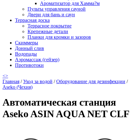
Ароматизатор для Хамма?м
Пульты управления сауной
Двери для бань и саун
Террасная доска
Террасное покрытие
Крепежные детали
Планки для кромки и зазоров
Скиммеры
Донный слив
Водопады
Аэромассаж (гейзер)
Противотоки
<
>
Главная
/
Уход за водой
/
Оборудование для дезинфекции
/
Aseko (Чехия)
Автоматическая станция
Aseko ASIN AQUA NET CLF