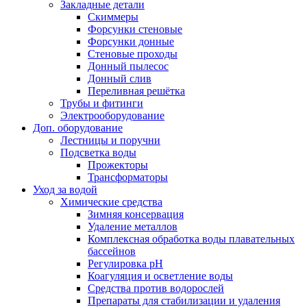
Закладные детали
Скиммеры
Форсунки стеновые
Форсунки донные
Стеновые проходы
Донный пылесос
Донный слив
Переливная решётка
Трубы и фитинги
Электрооборудование
Доп. оборудование
Лестницы и поручни
Подсветка воды
Прожекторы
Трансформаторы
Уход за водой
Химические средства
Зимняя консервация
Удаление металлов
Комплексная обработка воды плавательных
бассейнов
Регулировка рH
Коагуляция и осветление воды
Средства против водорослей
Препараты для стабилизации и удаления