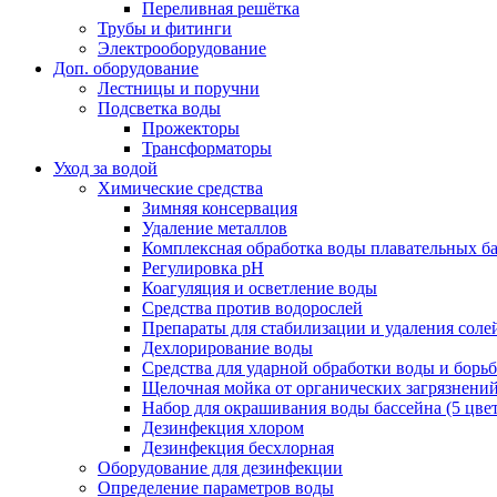
Переливная решётка
Трубы и фитинги
Электрооборудование
Доп. оборудование
Лестницы и поручни
Подсветка воды
Прожекторы
Трансформаторы
Уход за водой
Химические средства
Зимняя консервация
Удаление металлов
Комплексная обработка воды плавательных б
Регулировка рH
Коагуляция и осветление воды
Средства против водорослей
Препараты для стабилизации и удаления соле
Дехлорирование воды
Средства для ударной обработки воды и борь
Щелочная мойка от органических загрязнени
Набор для окрашивания воды бассейна (5 цве
Дезинфекция хлором
Дезинфекция бесхлорная
Оборудование для дезинфекции
Определение параметров воды