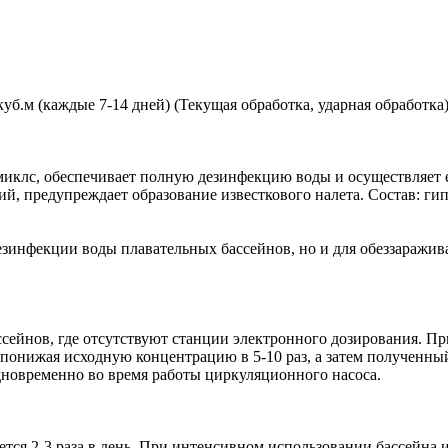
0 куб.м (каждые 7-14 дней) (Текущая обработка, ударная обработка
иклс, обеспечивает полную дезинфекцию воды и осуществляет е
й, предупреждает образование известкового налета. Состав: гип
езинфекции воды плавательных бассейнов, но и для обеззаражи
ссейнов, где отсутствуют станции электронного дозирования. 
, понижая исходную концентрацию в 5-10 раз, а затем полученны
одновременно во время работы циркуляционного насоса.
яется 2-3 раза в день. При интенсивном использовании бассейна