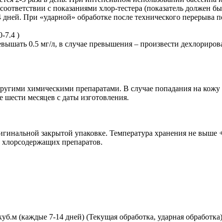
ответствии с показаниями хлор-тестера (показатель должен быть
14 дней. При «ударной» обработке после технического перерыва 
-7.4 )
евышать 0.5 мг/л, в случае превышения – произвести дехлориро
 другими химическими препаратами. В случае попадания на кож
ие шести месяцев с даты изготовления.
игинальной закрытой упаковке. Температура хранения не выше +1
и хлорсодержащих препаратов.
0 куб.м (каждые 7-14 дней) (Текущая обработка, ударная обработка