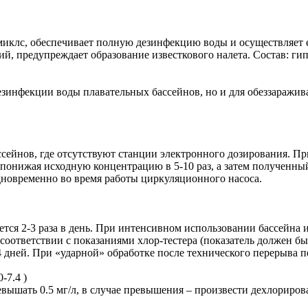
иклс, обеспечивает полную дезинфекцию воды и осуществляет е
й, предупреждает образование известкового налета. Состав: гип
езинфекции воды плавательных бассейнов, но и для обеззаражи
ссейнов, где отсутствуют станции электронного дозирования. 
, понижая исходную концентрацию в 5-10 раз, а затем полученны
одновременно во время работы циркуляционного насоса.
яется 2-3 раза в день. При интенсивном использовании бассейна
ответствии с показаниями хлор-тестера (показатель должен быть
14 дней. При «ударной» обработке после технического перерыва 
-7.4 )
евышать 0.5 мг/л, в случае превышения – произвести дехлориро