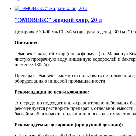
"ЭМОВЕКС" жидкий хлор, 20 л
Дозировка: 30-90 мл/10 куб.м (два раза в день), 300 мл/1
Описание:
"Эмовекс" жидкий хлор (новая формула) от Маркопул Кем
чистую прозрачную воду, лишенную водорослей и бактери
не менее 130г/л).
Препарат "Эмовекс" можно использовать не только для д
оборудования в пищевой промышленности.
Рекомендации по использованию:
Это средство подходит и для сравнительно небольших ба
рекомендуется растворить препарат в отдельной емкости
бассейна вблизи места подачи или в нескольких местах 
Рекомендуемые дозировки (при ручной дозации):
• Текущая обработка: 30-90 мл на 10 куб.м воды – добавл