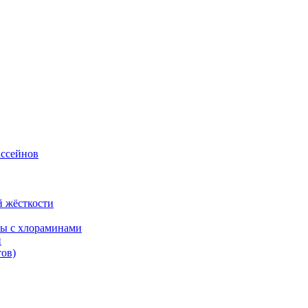
ассейнов
й жёсткости
бы с хлораминами
й
тов)