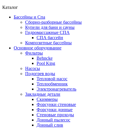
Каталог
Бассейны и Спа
Сборно-разборные бассейны
Купели для бани и сауны
Гидромассажные СПА
СПА бассейн
Композитные бассейны
Основное оборудование
Фильтры
Behncke
Pool King
Насосы
Подогрев воды
Тепловой насос
Теплообменник
Электронагреватель
Закладные детали
Скиммеры
Форсунки стеновые
Форсунки донные
Стеновые проходы
Донный пылесос
Донный слив