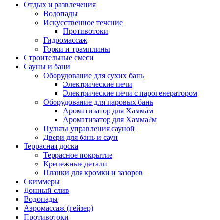
Отдых и развлечения
Водопады
Искусственное течение
Противотоки
Гидромассаж
Горки и трамплины
Строительные смеси
Сауны и бани
Оборудование для сухих бань
Электрические печи
Электрические печи с парогенератором
Оборудование для паровых бань
Ароматизатор для Хамма́м
Ароматизатор для Хамма?м
Пульты управления сауной
Двери для бань и саун
Террасная доска
Террасное покрытие
Крепежные детали
Планки для кромки и зазоров
Скиммеры
Донный слив
Водопады
Аэромассаж (гейзер)
Противотоки