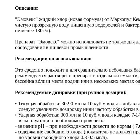
Описание:
"Эмовекс" жидкий хлор (новая формула) от Маркопул Кем
чистую прозрачную воду, лишенную водорослей и бактери
не менее 130г/л).
Препарат "Эмовекс" можно использовать не только для д
оборудования в пищевой промышленности.
Рекомендации по использованию:
Это средство подходит и для сравнительно небольших ба
рекомендуется растворить препарат в отдельной емкости
бассейна вблизи места подачи или в нескольких местах 
Рекомендуемые дозировки (при ручной дозации):
• Текущая обработка: 30-90 мл на 10 куб.м воды – добавл
следует увеличить дозировку иили частоту обработки в со
• Ударная обработка: 300 мл на 10 куб.м воды каждые 7-
в эксплуатацию необходимо проверить:
- значение рН – при необходимости довести до нормы ( 7.0
- содержание свободного хлора (показатель не должен пр
до уровня свободного хлора 0.3-0.5 мг/л).