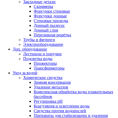
Закладные детали
Скиммеры
Форсунки стеновые
Форсунки донные
Стеновые проходы
Донный пылесос
Донный слив
Переливная решётка
Трубы и фитинги
Электрооборудование
Доп. оборудование
Лестницы и поручни
Подсветка воды
Прожекторы
Трансформаторы
Уход за водой
Химические средства
Зимняя консервация
Удаление металлов
Комплексная обработка воды плавательных
бассейнов
Регулировка рH
Коагуляция и осветление воды
Средства против водорослей
Препараты для стабилизации и удаления