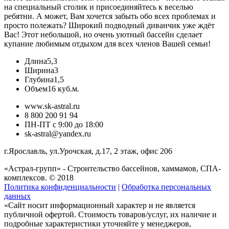
на специальный столик и присоединяйтесь к веселью
ребятни. А может, Вам хочется забыть обо всех проблемах и
просто полежать? Широкий подводный диванчик уже ждёт
Вас! Этот небольшой, но очень уютный бассейн сделает
купание любимым отдыхом для всех членов Вашей семьи!
Длина
5,3
Ширина
3
Глубина
1,5
Объем
16 куб.м.
www.sk-astral.ru
8 800 200 91 94
ПН-ПТ с 9:00 до 18:00
sk-astral@yandex.ru
г.
Ярославль
,
ул.Урочская, д.17, 2 этаж, офис 206
«Астрал-групп» - Строительство бассейнов, хаммамов, СПА-
комплексов. © 2018
Политика конфиденциальности
|
Обработка персональных
данных
«Сайт носит информационный характер и не является
публичной офертой. Стоимость товаров/услуг, их наличие и
подробные характеристики уточняйте у менеджеров,