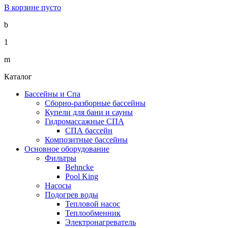
В корзине пусто
b
1
m
Каталог
Бассейны и Спа
Сборно-разборные бассейны
Купели для бани и сауны
Гидромассажные СПА
СПА бассейн
Композитные бассейны
Основное оборудование
Фильтры
Behncke
Pool King
Насосы
Подогрев воды
Тепловой насос
Теплообменник
Электронагреватель