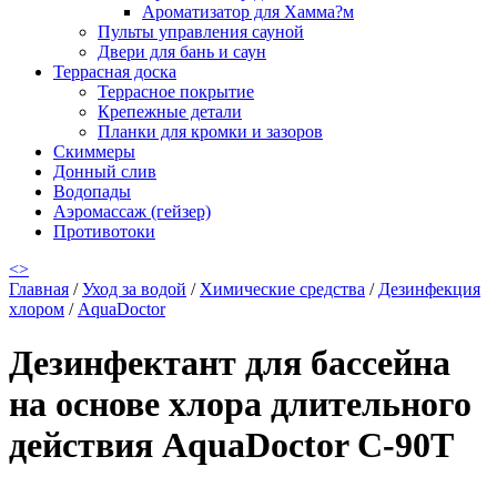
Ароматизатор для Хамма?м
Пульты управления сауной
Двери для бань и саун
Террасная доска
Террасное покрытие
Крепежные детали
Планки для кромки и зазоров
Скиммеры
Донный слив
Водопады
Аэромассаж (гейзер)
Противотоки
<
>
Главная
/
Уход за водой
/
Химические средства
/
Дезинфекция
хлором
/
AquaDoctor
Дезинфектант для бассейна
на основе хлора длительного
действия AquaDoctor C-90T