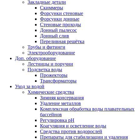
Закладные детали
Скиммеры
Форсунки стеновые
Форсунки донные
Стеновые проходы
Донный пылесос
Донный слив
Переливная решётка
Трубы и фитинги
Электрооборудование
Доп. оборудование
Лестницы и поручни
Подсветка воды
Прожекторы
Трансформаторы
Уход за водой
Химические средства
Зимняя консервация
Удаление металлов
Комплексная обработка воды плавательных
бассейнов
Регулировка рH
Коагуляция и осветление воды
Средства против водорослей
Препараты для стабилизации и удаления