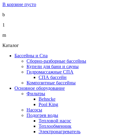
В корзине пусто
b
1
m
Каталог
Бассейны и Спа
Сборно-разборные бассейны
Купели для бани и сауны
Гидромассажные СПА
СПА бассейн
Композитные бассейны
Основное оборудование
Фильтры
Behncke
Pool King
Насосы
Подогрев воды
Тепловой насос
Теплообменник
Электронагреватель