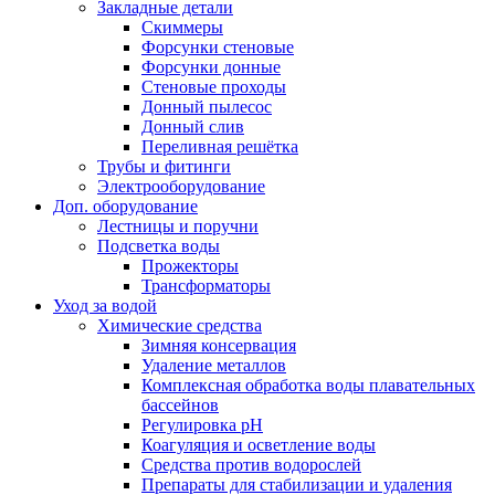
Закладные детали
Скиммеры
Форсунки стеновые
Форсунки донные
Стеновые проходы
Донный пылесос
Донный слив
Переливная решётка
Трубы и фитинги
Электрооборудование
Доп. оборудование
Лестницы и поручни
Подсветка воды
Прожекторы
Трансформаторы
Уход за водой
Химические средства
Зимняя консервация
Удаление металлов
Комплексная обработка воды плавательных
бассейнов
Регулировка рH
Коагуляция и осветление воды
Средства против водорослей
Препараты для стабилизации и удаления