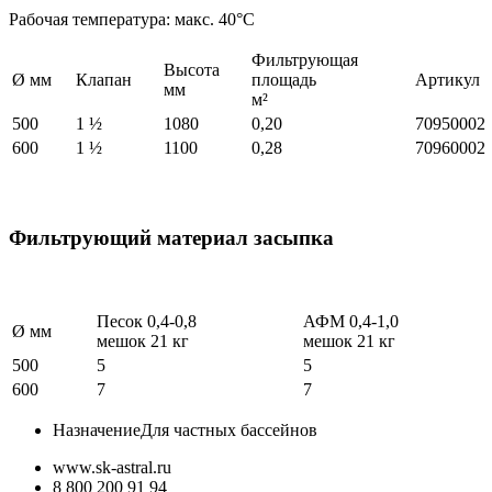
Рабочая температура: макс. 40°C
Фильтрующая
Высота
Ø мм
Клапан
площадь
Артикул
мм
м²
500
1 ½
1080
0,20
70950002
600
1 ½
1100
0,28
70960002
Фильтрующий материал засыпка
Песок 0,4-0,8
АФМ 0,4-1,0
Ø мм
мешок 21 кг
мешок 21 кг
500
5
5
600
7
7
Назначение
Для частных бассейнов
www.sk-astral.ru
8 800 200 91 94