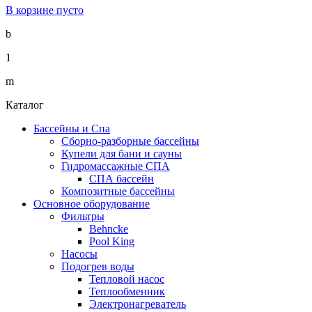
В корзине пусто
b
1
m
Каталог
Бассейны и Спа
Сборно-разборные бассейны
Купели для бани и сауны
Гидромассажные СПА
СПА бассейн
Композитные бассейны
Основное оборудование
Фильтры
Behncke
Pool King
Насосы
Подогрев воды
Тепловой насос
Теплообменник
Электронагреватель