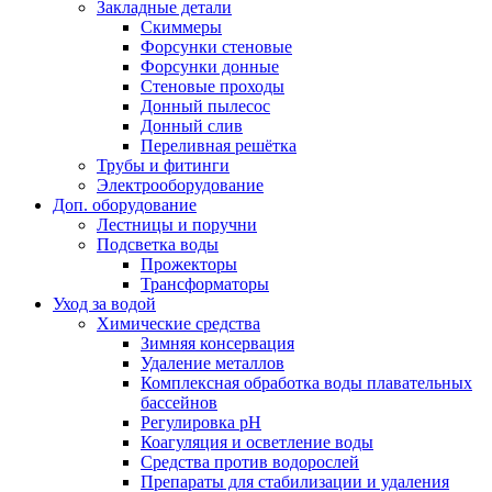
Закладные детали
Скиммеры
Форсунки стеновые
Форсунки донные
Стеновые проходы
Донный пылесос
Донный слив
Переливная решётка
Трубы и фитинги
Электрооборудование
Доп. оборудование
Лестницы и поручни
Подсветка воды
Прожекторы
Трансформаторы
Уход за водой
Химические средства
Зимняя консервация
Удаление металлов
Комплексная обработка воды плавательных
бассейнов
Регулировка рH
Коагуляция и осветление воды
Средства против водорослей
Препараты для стабилизации и удаления