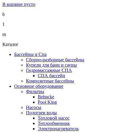
В корзине пусто
b
1
m
Каталог
Бассейны и Спа
Сборно-разборные бассейны
Купели для бани и сауны
Гидромассажные СПА
СПА бассейн
Композитные бассейны
Основное оборудование
Фильтры
Behncke
Pool King
Насосы
Подогрев воды
Тепловой насос
Теплообменник
Электронагреватель