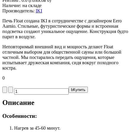
Рейтинг:
0.0
(голосов
0
)
Наличие:
на складе
Производитель:
IKI
Печь Float создана IKI в сотрудничестве с дизайнером Eero
Aarnio. Стильные, футуристические формы и встроенная
подсветка создают уникальное ощущение. Конструкция будто
парит в воздухе.
Неповторимый внешний вид и мощность делают Float
отличным выбором для общественной сауны или большой
частной. Мы постарались передать ощущения, которые
испытывает дружеская компания, сидя вокруг походного
костра.
0
b
Купить
Описание
Особенности:
Нагрев за 45-60 минут.