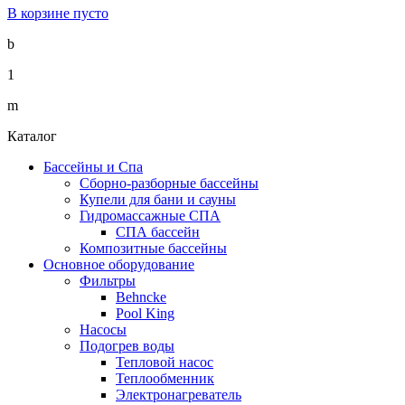
В корзине пусто
b
1
m
Каталог
Бассейны и Спа
Сборно-разборные бассейны
Купели для бани и сауны
Гидромассажные СПА
СПА бассейн
Композитные бассейны
Основное оборудование
Фильтры
Behncke
Pool King
Насосы
Подогрев воды
Тепловой насос
Теплообменник
Электронагреватель