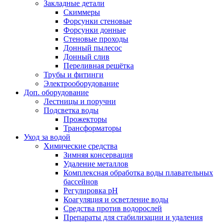
Закладные детали
Скиммеры
Форсунки стеновые
Форсунки донные
Стеновые проходы
Донный пылесос
Донный слив
Переливная решётка
Трубы и фитинги
Электрооборудование
Доп. оборудование
Лестницы и поручни
Подсветка воды
Прожекторы
Трансформаторы
Уход за водой
Химические средства
Зимняя консервация
Удаление металлов
Комплексная обработка воды плавательных
бассейнов
Регулировка рH
Коагуляция и осветление воды
Средства против водорослей
Препараты для стабилизации и удаления