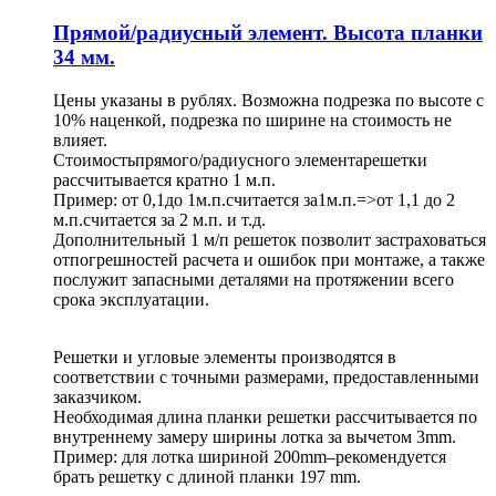
Прямой/радиусный элемент. Высота планки
34 мм.
Цены указаны в рублях. Возможна подрезка по высоте с
10% наценкой, подрезка по ширине на стоимость не
влияет.
Стоимостьпрямого/радиусного элементарешетки
рассчитывается кратно 1 м.п.
Пример: от 0,1до 1м.п.считается за1м.п.=>от 1,1 до 2
м.п.считается за 2 м.п. и т.д.
Дополнительный 1 м/п решеток позволит застраховаться
отпогрешностей расчета и ошибок при монтаже, а также
послужит запасными деталями на протяжении всего
срока эксплуатации.
Решетки и угловые элементы производятся в
соответствии с точными размерами, предоставленными
заказчиком.
Необходимая длина планки решетки рассчитывается по
внутреннему замеру ширины лотка за вычетом 3mm.
Пример: для лотка шириной 200mm–рекомендуется
брать решетку с длиной планки 197 mm.