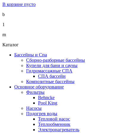
В корзине пусто
b
1
m
Каталог
Бассейны и Спа
Сборно-разборные бассейны
Купели для бани и сауны
Гидромассажные СПА
СПА бассейн
Композитные бассейны
Основное оборудование
Фильтры
Behncke
Pool King
Насосы
Подогрев воды
Тепловой насос
Теплообменник
Электронагреватель