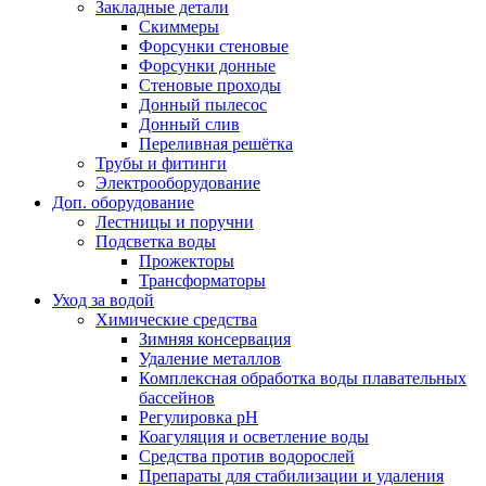
Закладные детали
Скиммеры
Форсунки стеновые
Форсунки донные
Стеновые проходы
Донный пылесос
Донный слив
Переливная решётка
Трубы и фитинги
Электрооборудование
Доп. оборудование
Лестницы и поручни
Подсветка воды
Прожекторы
Трансформаторы
Уход за водой
Химические средства
Зимняя консервация
Удаление металлов
Комплексная обработка воды плавательных
бассейнов
Регулировка рH
Коагуляция и осветление воды
Средства против водорослей
Препараты для стабилизации и удаления