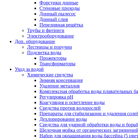
Форсунки донные
Стеновые проходы
Донный пылесос
Донный слив
Переливная решётка
Трубы и фитинги
Электрооборудование
Доп. оборудование
Лестницы и поручни
Подсветка воды
Прожекторы
Трансформаторы
Уход за водой
Химические средства
Зимняя консервация
Удаление металлов
Комплексная обработка воды плавательных б
Регулировка рH
Коагуляция и осветление воды
Средства против водорослей
Препараты для стабилизации и удаления соле
Дехлорирование воды
Средства для ударной обработки воды и борь
Щелочная мойка от органических загрязнени
Набор для окрашивания воды бассейна (5 цве