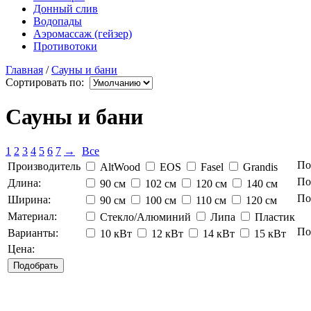
Донный слив
Водопады
Аэромассаж (гейзер)
Противотоки
Главная
/
Сауны и бани
Сортировать по:
Сауны и бани
1
2
3
4
5
6
7
→
Все
По
Производитель
AltWood
EOS
Fasel
Grandis
По
Длина:
90 см
102 см
120 см
140 см
По
Ширина:
90 см
100 см
110 см
120 см
Материал:
Cтекло/Алюминий
Липа
Пластик
По
Варианты:
10 кВт
12 кВт
14 кВт
15 кВт
Цена: