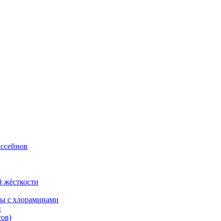
ассейнов
й жёсткости
бы с хлораминами
й
тов)