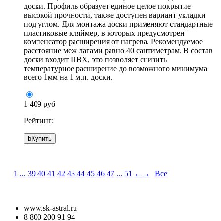
доски. Профиль образует единое целое покрытие
высокой прочности, также доступен вариант укладки
под углом. Для монтажа доски применяют стандартные
пластиковые
кляймер
, в которых предусмотрен
компенсатор расширения от нагрева. Рекомендуемое
расстояние меж лагами равно 40 сантиметрам. В состав
доски входит ПВХ, это позволяет снизить
температурное расширение до возможного минимума
всего 1мм на 1 м.п. доски.
1 409 руб
Рейтинг:
b
Купить
1
...
39
40
41
42
43
44
45
46
47
...
51
←
→
Все
www.sk-astral.ru
8 800 200 91 94