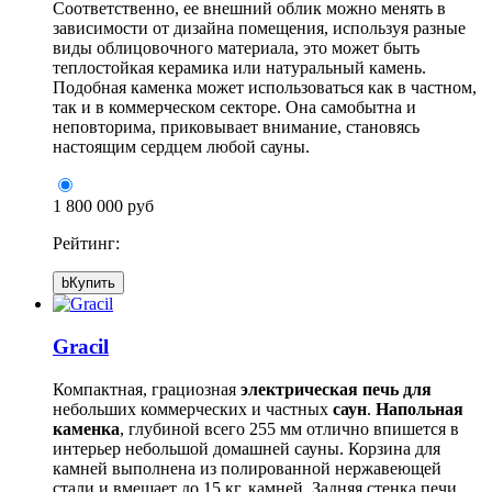
Соответственно, ее внешний облик можно менять в
зависимости от дизайна помещения, используя разные
виды облицовочного материала, это может быть
теплостойкая керамика или натуральный камень.
Подобная каменка может использоваться как в частном,
так и в коммерческом секторе. Она самобытна и
неповторима, приковывает внимание, становясь
настоящим сердцем любой сауны.
1 800 000 руб
Рейтинг:
b
Купить
Gracil
Компактная, грациозная
электрическая печь для
небольших коммерческих и частных
саун
.
Напольная
каменка
, глубиной всего 255 мм отлично впишется в
интерьер небольшой домашней сауны. Корзина для
камней выполнена из полированной нержавеющей
стали и вмещает до 15 кг. камней. Задняя стенка печи