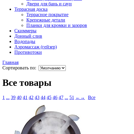
Двери для бань и саун
Террасная доска
Террасное покрытие
Крепежные детали
Планки для кромки и зазоров
Скиммеры
Донный слив
Водопады
Аэромассаж (гейзер)
Противотоки
Главная
Сортировать по:
Все товары
1
...
39
40
41
42
43
44
45
46
47
...
51
←
→
Все