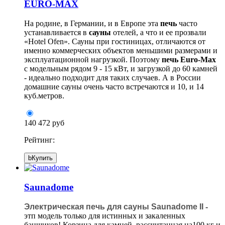
EURO-MAX
На родине, в Германии, и в Европе эта
печь
часто
устанавливается в
сауны
отелей, а что и ее прозвали
«Hotel Ofen». Сауны при гостиницах, отличаются от
именно коммерческих объектов меньшими размерами и
эксплуатационной нагрузкой. Поэтому
печь Euro-Max
с модельным рядом 9 - 15 кВт, и загрузкой до 60 камней
- идеально подходит для таких случаев. А в России
домашние сауны очень часто встречаются и 10, и 14
куб.метров.
140 472 руб
Рейтинг:
b
Купить
Saunadome
Электрическая печь для сауны Saunadome II
-
этп модель только для истинных и закаленных
банщиков! Корзина для камней, рассчитанная на100 кг и