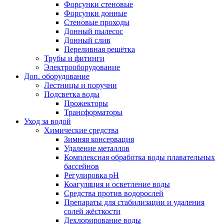
Форсунки стеновые
Форсунки донные
Стеновые проходы
Донный пылесос
Донный слив
Переливная решётка
Трубы и фитинги
Электрооборудование
Доп. оборудование
Лестницы и поручни
Подсветка воды
Прожекторы
Трансформаторы
Уход за водой
Химические средства
Зимняя консервация
Удаление металлов
Комплексная обработка воды плавательных
бассейнов
Регулировка рH
Коагуляция и осветление воды
Средства против водорослей
Препараты для стабилизации и удаления
солей жёсткости
Дехлорирование воды