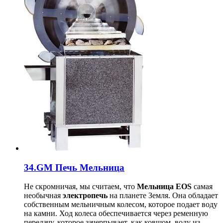
34.GM Печь Мельница
Не скромничая, мы считаем, что
Мельница EOS
самая
необычная
электропечь
на планете Земля. Она обладает
собственным мельничным колесом, которое подает воду
на камни. Ход колеса обеспечивается через ременную
передачу, которое зачерпывает, как ковшом, воду из