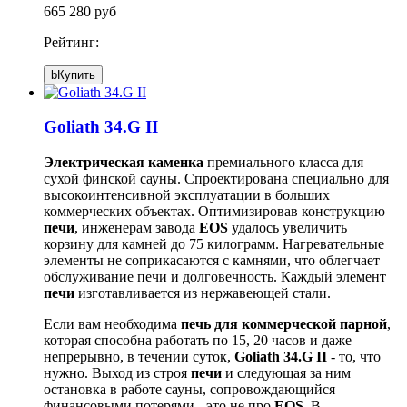
665 280 руб
Рейтинг:
b
Купить
Goliath 34.G II
Электрическая каменка
премиального класса для
сухой финской сауны. Спроектирована специально для
высокоинтенсивной эксплуатации в больших
коммерческих объектах. Оптимизировав конструкцию
печи
, инженерам завода
EOS
удалось увеличить
корзину для камней до 75 килограмм. Нагревательные
элементы не соприкасаются с камнями, что облегчает
обслуживание печи и долговечность. Каждый элемент
печи
изготавливается из нержавеющей стали.
Если вам необходима
печь для коммерческой парной
,
которая способна работать по 15, 20 часов и даже
непрерывно, в течении суток,
Goliath 34.G II
- то, что
нужно. Выход из строя
печи
и следующая за ним
остановка в работе сауны, сопровождающийся
финансовыми потерями - это не про
EOS
. В